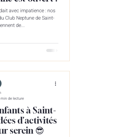
ait avec impatience : nos
 du Club Neptune de Saint-
ennent de...
n
 min de lecture
nfants à Saint-
dées d'activités
ur serein 😎