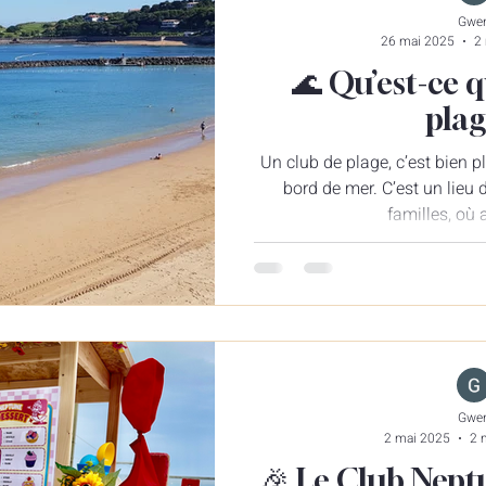
Gwe
26 mai 2025
2 
🌊 Qu’est-ce 
plag
Un club de plage, c’est bien p
bord de mer. C’est un lieu 
familles, où a
Gwe
2 mai 2025
2 
🎉 Le Club Neptu