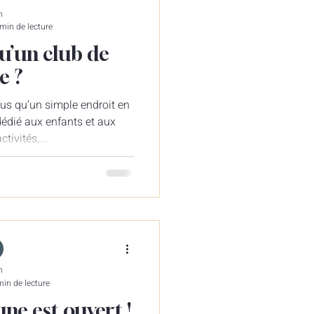
n
min de lecture
qu’un club de
e ?
lus qu’un simple endroit en
dédié aux enfants et aux
ctivités,...
n
min de lecture
ne est ouvert !