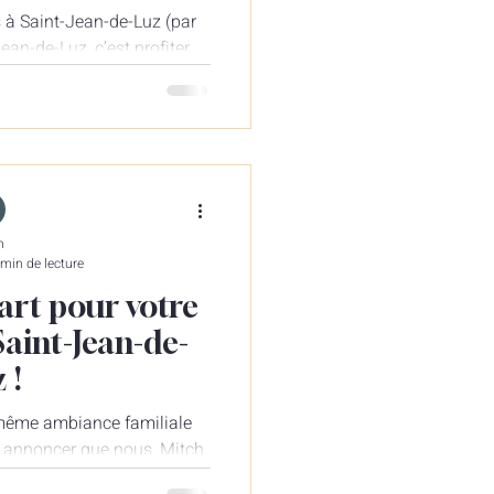
s à Saint-Jean-de-Luz (par
ean-de-Luz, c’est profiter
’un petit...
n
 min de lecture
art pour votre
Saint-Jean-de-
 !
même ambiance familiale
s annoncer que nous, Mitch
s la gérance...