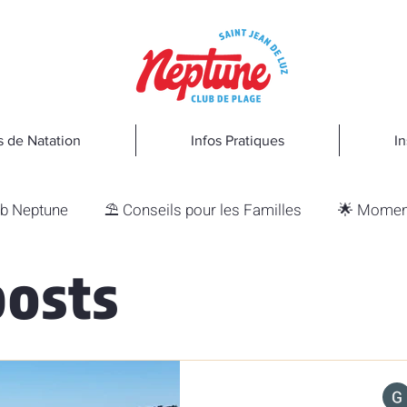
s de Natation
Infos Pratiques
In
ub Neptune
⛱️ Conseils pour les Familles
🌟 Momen
posts
t et Bien-être
🎨 Créativité et Évasion