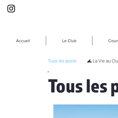
Accueil
Le Club
Cour
Tous les posts
🌊 La Vie au Cl
Tous les 
🌍 Ancrage Local
🏋️ Spor