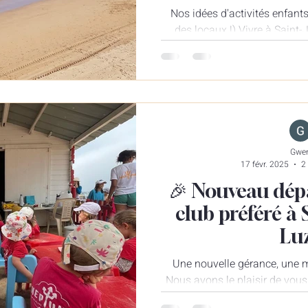
Nos idées d'activités enfant
des locaux !) Vivre à Saint-J
toute l’année d
Gwe
17 févr. 2025
2
🎉 Nouveau dép
club préféré à 
Luz
Une nouvelle gérance, une 
Nous avons le plaisir de vou
et Gwen , reprenon