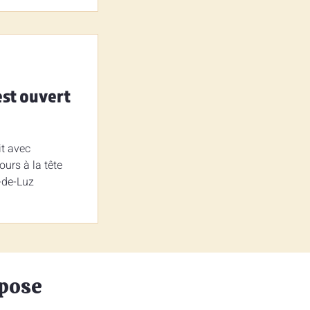
est ouvert
t avec
ours à la tête
-de-Luz
opose