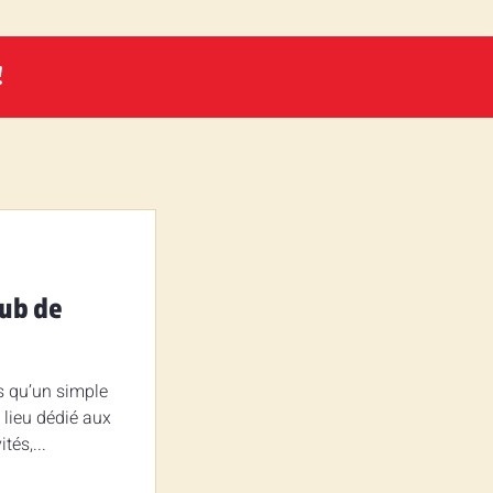
!
lub de
us qu’un simple
 lieu dédié aux
tés,...