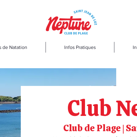
s de Natation
Infos Pratiques
In
Club N
Club de Plage | S