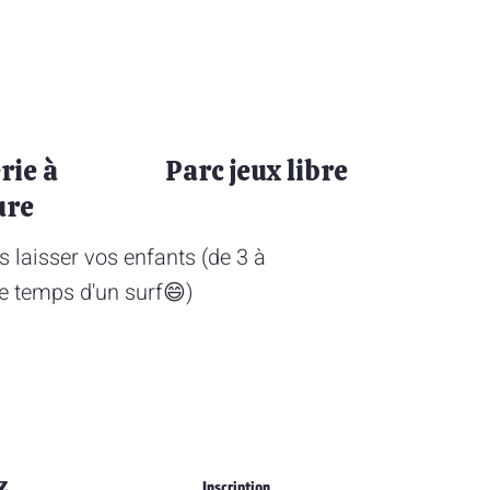
rie à
Parc jeux libre
ure
 laisser vos enfants (de 3 à
 le temps d'un surf😄)
z
Inscription