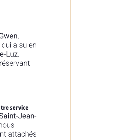
 Gwen
, 
 qui a su en 
de-Luz
. 
réservant 
tre service
Saint-Jean-
 nous 
t attachés 