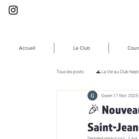
Accueil
Le Club
Cour
Tous les posts
🌊 La Vie au Club Nep
Gwen
17 févr. 2025
🏋️ Sport et Bien-être
🎨 Créativ
🎉 Nouveau
Saint-Jean
Dernière mise à jour :
1 avr