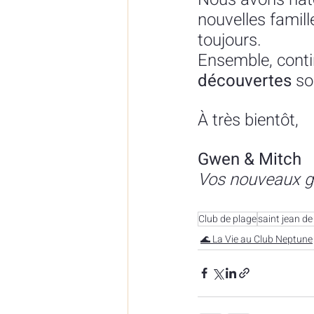
nouvelles famill
toujours. 
Ensemble, contin
découvertes
 so
À très bientôt,
Gwen & Mitch
Vos nouveaux g
Club de plage
saint jean de
🌊 La Vie au Club Neptune