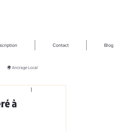
scription
Contact
Blog
🌍 Ancrage Local
ré à