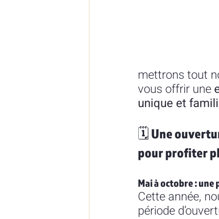
mettrons tout n
vous offrir une 
unique et famili
🗓️ Une ouvertu
pour profiter 
Mai à octobre : une
Cette année, nou
période d’ouvertu