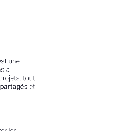
est une 
s à 
rojets, tout 
partagés
 et 
er les 