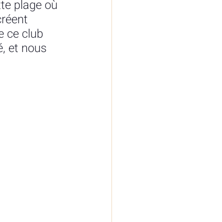
tte plage où 
créent 
 ce club 
é, et nous 