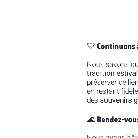
💛 Continuons à
Nous savons que 
tradition estiva
préserver ce lie
en restant fidèle
des 
souvenirs g
🌊 Rendez-vous 
Nous avons hâte 