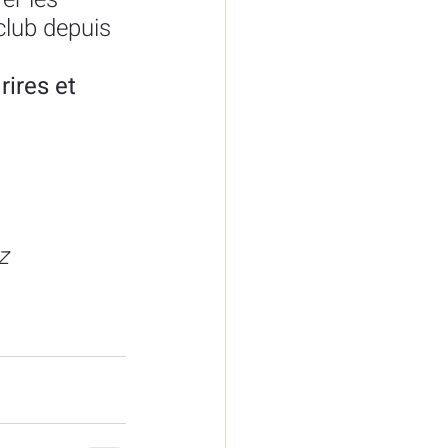
club depuis 
rires et 
z