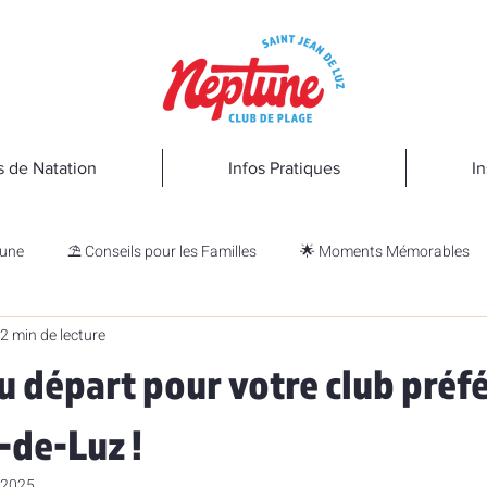
s de Natation
Infos Pratiques
In
tune
⛱️ Conseils pour les Familles
🌟 Moments Mémorables
2 min de lecture
ité et Évasion
 départ pour votre club préfé
-de-Luz !
. 2025