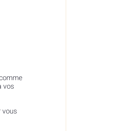
t comme 
à vos 
r vous 