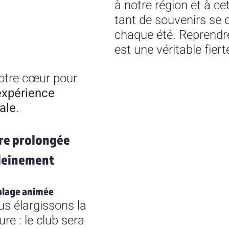
à notre région et à ce
tant de souvenirs se 
chaque été. Reprendre
est une véritable fiert
otre cœur pour 
expérience 
ale
.
re prolongée 
pleinement
 plage animée
s élargissons la 
re : le club sera 